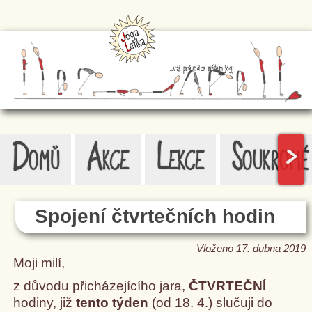
...váš průvodce světem jógy
Domů
Akce
Lekce
Soukromé
>
Spojení čtvrtečních hodin
Vloženo 17. dubna 2019
Moji milí,
z důvodu přicházejícího jara,
ČTVRTEČNÍ
hodiny, již
tento týden
(od 18. 4.) slučuji do