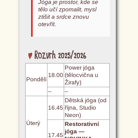
Jóga je prostor, kde se
tělo učí zpomalit, mysl
ztišit a srdce znovu
otevřít.
Rozvrh 2025/2026
Power jóga
18.00
(tělocvična u
Pondělí
Žirafy)
–
–
Dětská jóga (od
16.45
října, Studio
Neon)
Úterý
Restorativní
jóga —
17.45