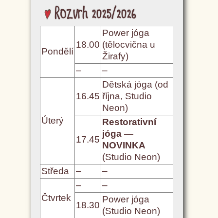
Rozvrh 2025/2026
Power jóga
18.00
(tělocvična u
Pondělí
Žirafy)
–
–
Dětská jóga (od
16.45
října, Studio
Neon)
Úterý
Restorativní
jóga —
17.45
NOVINKA
(Studio Neon)
Středa
–
–
–
–
Čtvrtek
Power jóga
18.30
(Studio Neon)