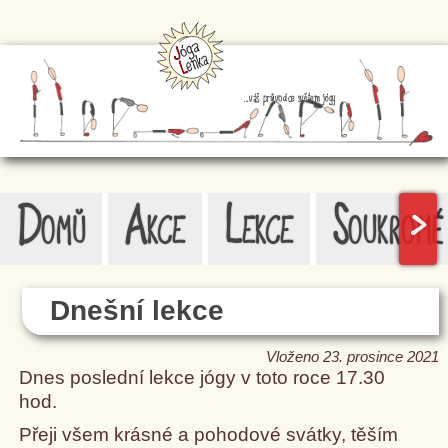
...váš průvodce světem jógy
Domů
Akce
Lekce
Soukromé
>
Dnešní lekce
Vloženo 23. prosince 2021
Dnes poslední lekce jógy v toto roce 17.30
hod.
Přeji všem krásné a pohodové svátky, těším