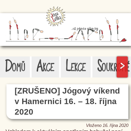
...váš průvodce světem jógy
Domů
Akce
Lekce
Soukromé
>
[ZRUŠENO] Jógový víkend
v Hamernici 16. – 18. října
2020
Vloženo 16. října 2020