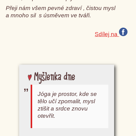
Přeji nám všem pevné zdraví , čistou mysl
a mnoho sil s úsměvem ve tváři.
Sdílej na
Myšlenka dne
Jóga je prostor, kde se
tělo učí zpomalit, mysl
ztišit a srdce znovu
otevřít.