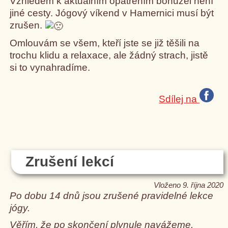
Vzhledem k aktuálním opatřením bohužel není
jiné cesty. Jógový víkend v Hamernici musí být
zrušen.
Omlouvám se všem, kteří jste se již těšili na
trochu klidu a relaxace, ale žádný strach, jistě
si to vynahradíme.
Sdílej na
Zrušení lekcí
Vloženo 9. října 2020
Po dobu 14 dnů jsou zrušené pravidelné lekce
jógy.
Věřím, že po skončení plynule navážeme.