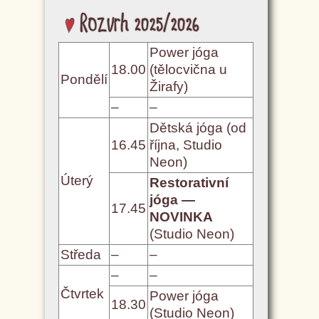
Rozvrh 2025/2026
Power jóga
18.00
(tělocvična u
Pondělí
Žirafy)
–
–
Dětská jóga (od
16.45
října, Studio
Neon)
Úterý
Restorativní
jóga —
17.45
NOVINKA
(Studio Neon)
Středa
–
–
–
–
Čtvrtek
Power jóga
18.30
(Studio Neon)