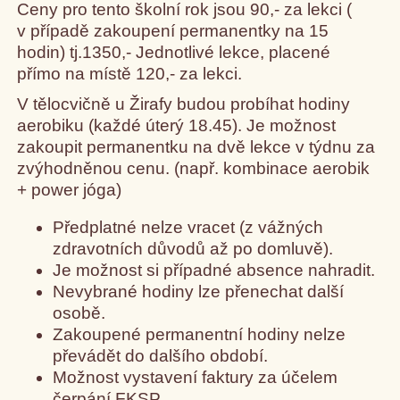
Ceny pro tento školní rok jsou 90,- za lekci (
v případě zakoupení permanentky na 15
hodin) tj.1350,- Jednotlivé lekce, placené
přímo na místě 120,- za lekci.
V tělocvičně u Žirafy budou probíhat hodiny
aerobiku (každé úterý 18.45). Je možnost
zakoupit permanentku na dvě lekce v týdnu za
zvýhodněnou cenu. (např. kombinace aerobik
+ power jóga)
Předplatné nelze vracet (z vážných
zdravotních důvodů až po domluvě).
Je možnost si případné absence nahradit.
Nevybrané hodiny lze přenechat další
osobě.
Zakoupené permanentní hodiny nelze
převádět do dalšího období.
Možnost vystavení faktury za účelem
čerpání FKSP.