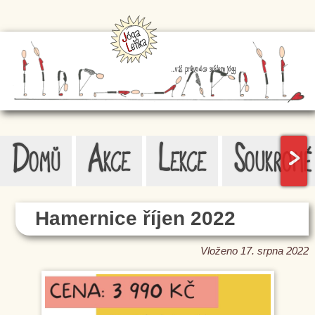
...váš průvodce světem jógy
Domů
Akce
Lekce
Soukromé
>
Hamernice říjen 2022
Vloženo 17. srpna 2022