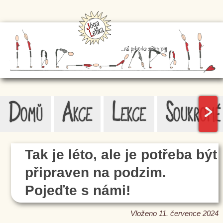
...váš průvodce světem jógy
Domů
Akce
Lekce
Soukromé
>
Tak je léto, ale je potřeba být
připraven na podzim.
Pojeďte s námi!
Vloženo 11. července 2024