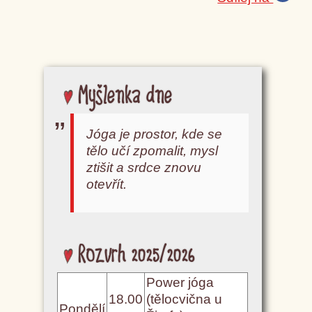
Myšlenka dne
Jóga je prostor, kde se
tělo učí zpomalit, mysl
ztišit a srdce znovu
otevřít.
Rozvrh 2025/2026
Power jóga
18.00
(tělocvična u
Pondělí