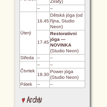
Žirafy)
–
–
Dětská jóga (od
16.45
října, Studio
Neon)
Úterý
Restorativní
jóga —
17.45
NOVINKA
(Studio Neon)
Středa
–
–
–
–
Čtvrtek
Power jóga
18.30
(Studio Neon)
Pátek
–
–
Archiv