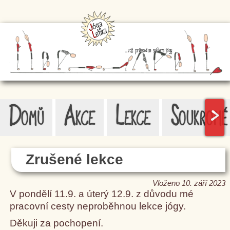
...váš průvodce světem jógy
Domů
Akce
Lekce
Soukromé
>
Zrušené lekce
Vloženo 10. září 2023
V pondělí 11.9. a úterý 12.9. z důvodu mé
pracovní cesty neproběhnou lekce jógy.
Děkuji za pochopení.