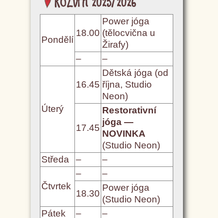
Rozvrh 2025/2026
Power jóga
18.00
(tělocvična u
Pondělí
Žirafy)
–
–
Dětská jóga (od
16.45
října, Studio
Neon)
Úterý
Restorativní
jóga —
17.45
NOVINKA
(Studio Neon)
Středa
–
–
–
–
Čtvrtek
Power jóga
18.30
(Studio Neon)
Pátek
–
–