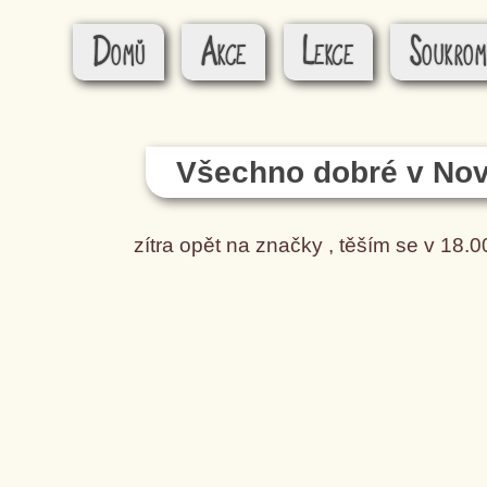
Domů
Akce
Lekce
Soukrom
Všechno dobré v Nov
zítra opět na značky , těším se v 18.