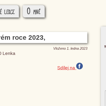
é lekce
O mně
ém roce 2023,
Vloženo 1. ledna 2023
00 Lenka
Sdílej na