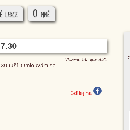
é lekce
O mně
17.30
Vloženo 14. října 2021
.30 ruší. Omlouvám se.
Sdílej na